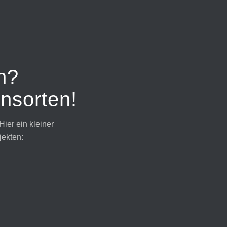
n?
nsorten!
Hier ein kleiner
ekten:
Marmormöbel