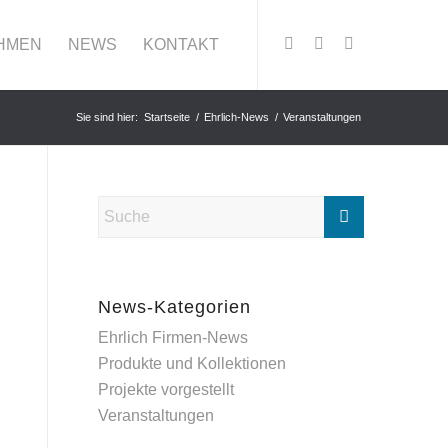
HMEN
NEWS
KONTAKT
Sie sind hier:
Startseite
/
Ehrlich-News
/
Veranstaltungen
News-Kategorien
Ehrlich Firmen-News
Produkte und Kollektionen
Projekte vorgestellt
Veranstaltungen