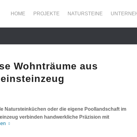
HOME
PROJEKTE
NATURSTEINE
UNTERNE
lose Wohnträume aus
Feinsteinzeug
lle Natursteinküchen oder die eigene Poollandschaft im
teinzeug verbinden handwerkliche Präzision mit
sen