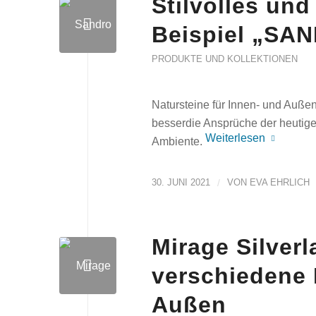
Stilvolles un
Beispiel „SA
PRODUKTE UND KOLLEKTIONEN
Natursteine für Innen- und Außenb
besserdie Ansprüche der heutigen
Weiterlesen
Ambiente.
30. JUNI 2021
/
VON
EVA EHRLICH
Mirage Silverl
verschiedene 
Außen