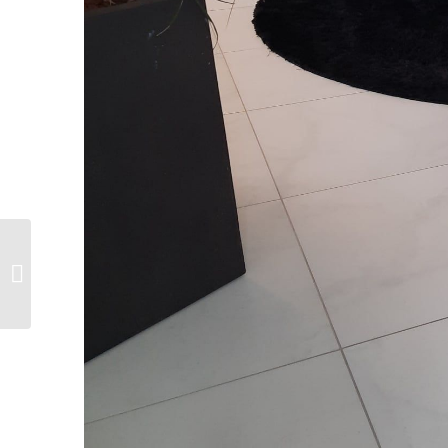
Fensterbänke aus
Naturstein: Viele
Vorteile