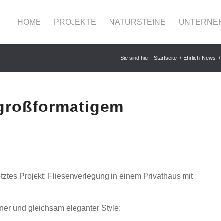
HOME
PROJEKTE
NATURSTEINE
UNTERNE
Sie sind hier:
Startseite
/
Ehrlich-News
/
 großformatigem
tztes Projekt: Fliesenverlegung in einem Privathaus mit
r und gleichsam eleganter Style: